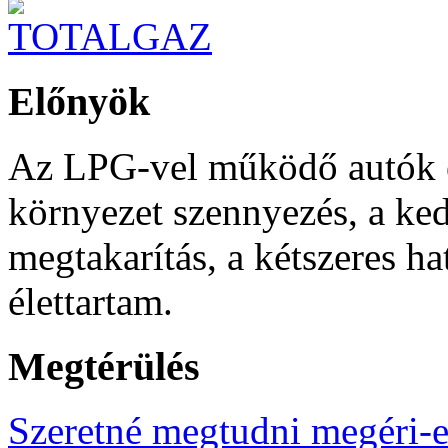
Előnyök
Az LPG-vel működő autók el
környezet szennyezés, a k
megtakarítás, a kétszeres h
élettartam.
Megtérülés
Szeretné megtudni megéri-