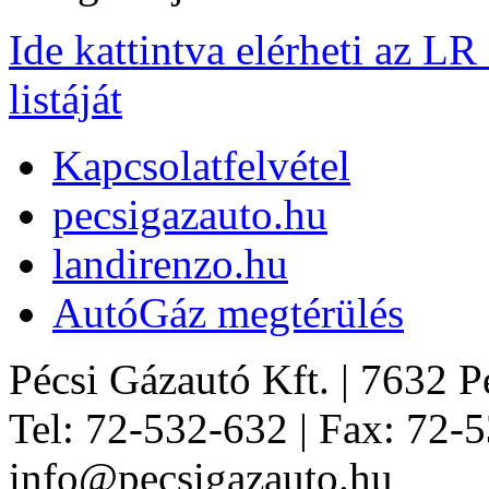
Ide kattintva elérheti az L
listáját
Kapcsolatfelvétel
pecsigazauto.hu
landirenzo.hu
AutóGáz megtérülés
Pécsi Gázautó Kft. | 7632 Péc
Tel: 72-532-632 | Fax: 72-5
info@pecsigazauto.hu