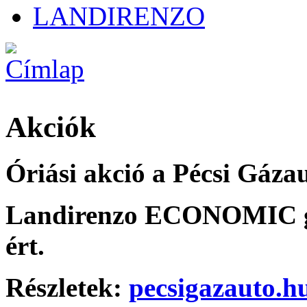
LANDIRENZO
Akciók
Óriási akció a Pécsi Gáza
Landirenzo ECONOMIC gáz
ért.
Részletek:
pecsigazauto.h