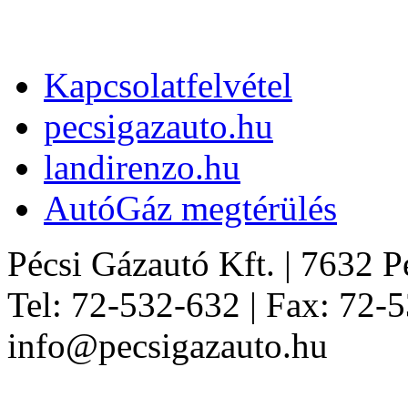
Kapcsolatfelvétel
pecsigazauto.hu
landirenzo.hu
AutóGáz megtérülés
Pécsi Gázautó Kft. | 7632 Péc
Tel: 72-532-632 | Fax: 72-5
info@pecsigazauto.hu