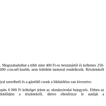
t. Megszabadulhat a több mint 400 Ft-os benzinártól és kellemes 250-
00 ccm-nél kisebb, nem feltöltött motorral rendelkezik. Részletekről
llyal szerelhető és a gáztöltő csonk a lökhárítóra van kivezetve.
supán 6 000 Ft költséget jelent az okmányirodai bejegyzés. Ebben az
lődjön a részletekről, illetve ellenőrizze le autóját a