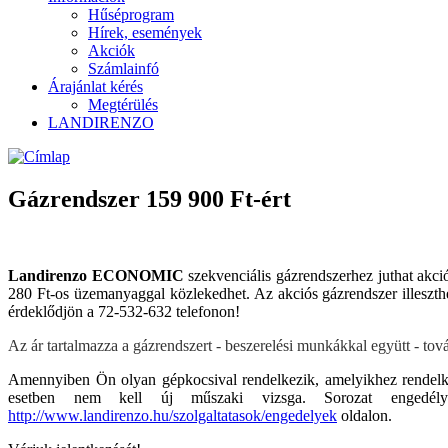
Hűséprogram
Hírek, események
Akciók
Számlainfó
Árajánlat kérés
Megtérülés
LANDIRENZO
Gázrendszer 159 900 Ft-ért
Landirenzo ECONOMIC
szekvenciális gázrendszerhez juthat akci
280 Ft-os üzemanyaggal közlekedhet. Az akciós gázrendszer illeszthe
érdeklődjön a 72-532-632 telefonon!
Az ár tartalmazza a gázrendszert - beszerelési munkákkal együtt - tov
Amennyiben Ön olyan gépkocsival rendelkezik, amelyikhez rendelke
esetben nem kell új műszaki vizsga. Sorozat engedélyes
http://www.landirenzo.hu/szolgaltatasok/engedelyek
oldalon.