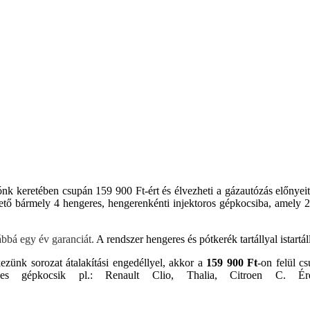
ónk keretében csupán 159 900 Ft-ért és élvezheti a gázautózás előnyei
tő bármely 4 hengeres, hengerenkénti injektoros gépkocsiba, amely 20
ábbá egy év garanciát.
A rendszer hengeres és pótkerék tartállyal istartá
zünk sorozat átalakítási engedéllyel, akkor a
159 900 Ft
-on felül c
 gépkocsik pl.: Renault Clio, Thalia, Citroen C. Érdek