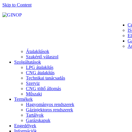
Skip to Content
Cé
I
El
G
Au
Átalakítások
Szakértő válaszol
Szolgáltatások
LPG átalakítás
CNG átalakítás
Technikai tanácsadás
Szerviz
CNG töltő állomás
Műszaki
Termékek
Hagyományos rendszerek
Gázinjektoros rendszerek
Tartályok
Garázskapuk
Engedélyek
Információk